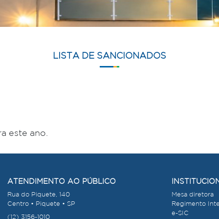
LISTA DE SANCIONADOS
a este ano.
ATENDIMENTO AO PÚBLICO
INSTITUCIO
Rua do Piquete, 140
Mesa diretora
Centro • Piquete • SP
Regimento Int
e-SIC
(12) 3156-1010