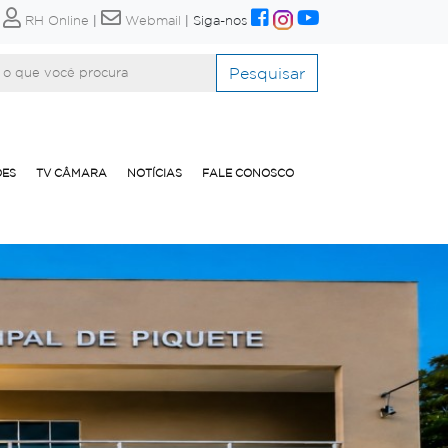
|
RH Online
|
Webmail
|
Siga-nos
Pesquisar
ÕES
TV CÂMARA
NOTÍCIAS
FALE CONOSCO