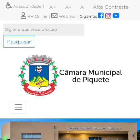
A+
A-
A
Alto Contraste
Acessibilidade
|
|
RH Online
|
Webmail
|
Siga-nos
Pesquisar