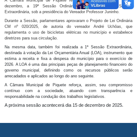
A Câmara Municipal de Piquete realizou, na segunda-feira, 1º de
dezembro, a 19ª Sessão Ordinária de 2025 e a 1ª Sessão
Extraordinária, sob a presidência do Vereador Professor Juninho.
Durante a Sessão, parlamentares aprovaram o Projeto de Lei Ordinária
CM nº 020/2025, de autoria do vereador André Uchôas, que
regulamenta o uso de bicicletas elétricas no município e estabelece
diretrizes para sua circulação.
Na mesma data, também foi realizada a 1ª Sessão Extraordinária,
destinada à votação da Lei Orçamentária Anual (LOA), instrumento que
estima a receita e fixa a despesa do município para o exercício de
2026. A LOA é uma das principais peças de planejamento financeiro do
governo municipal, definindo como os recursos públicos serão
arrecadados e aplicados ao longo do ano seguinte.
A Câmara Municipal de Piquete reforça, assim, seu compromisso
contínuo com a sociedade, atuando com transparência e
responsabilidade na condução dos trabalhos legislativos.
A próxima sessão acontecerá dia 15 de dezembro de 2025.