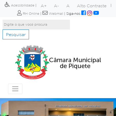
A+
A-
A
Alto Contraste
Acessibilidade
|
|
RH Online
|
Webmail
|
Siga-nos
Pesquisar