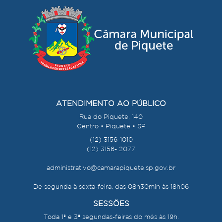
ATENDIMENTO AO PÚBLICO
Rua do Piquete, 140
Centro • Piquete • SP
(12) 3156-1010
(12) 3156- 2077
administrativo@camarapiquete.sp.gov.br
De segunda à sexta-feira, das 08h30min às 18h06
SESSÕES
Toda 1ª e 3ª segundas-feiras do mês às 19h.